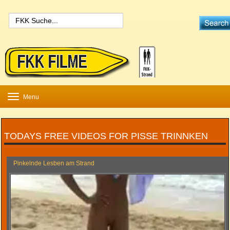
Toggle
Menu
navigation
TODAYS FREE VIDEOS FOR PISSE TRINNKEN
Pinkelnde Lesben am Strand